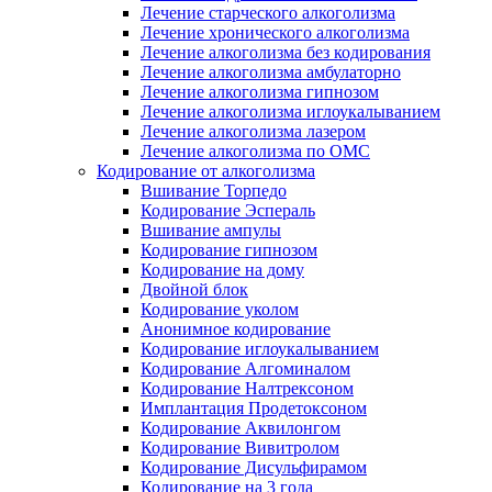
Лечение старческого алкоголизма
Лечение хронического алкоголизма
Лечение алкоголизма без кодирования
Лечение алкоголизма амбулаторно
Лечение алкоголизма гипнозом
Лечение алкоголизма иглоукалыванием
Лечение алкоголизма лазером
Лечение алкоголизма по ОМС
Кодирование от алкоголизма
Вшивание Торпедо
Кодирование Эспераль
Вшивание ампулы
Кодирование гипнозом
Кодирование на дому
Двойной блок
Кодирование уколом
Анонимное кодирование
Кодирование иглоукалыванием
Кодирование Алгоминалом
Кодирование Налтрексоном
Имплантация Продетоксоном
Кодирование Аквилонгом
Кодирование Вивитролом
Кодирование Дисульфирамом
Кодирование на 3 года