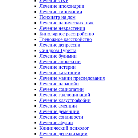
Лечение ОКР
Лечение ипохондрии
Лечение гипомании
Психиатр на дом
Лечение панических атак
Лечение неврастении
Биполярное расстройство
Тревожное расстройство
Лечение депрессии
Синдром Туретта
Лечение булимии
Лечение анорексии
Лечение истерии
Лечение кататонии
Лечение мании преследования
Лечение паранойи
Лечение социопатии
Лечение галлюцинаций
Лечение клаустрофобии
Лечение аменции
Лечение деменции
Лечение сонливости
Лечение абулии
Клинический психолог
Лечение дереализации