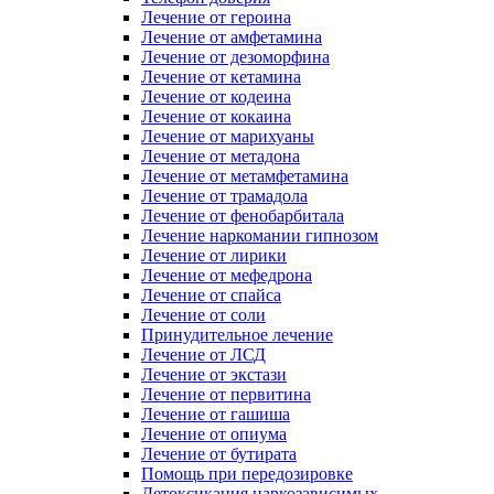
Лечение от героина
Лечение от амфетамина
Лечение от дезоморфина
Лечение от кетамина
Лечение от кодеина
Лечение от кокаина
Лечение от марихуаны
Лечение от метадона
Лечение от метамфетамина
Лечение от трамадола
Лечение от фенобарбитала
Лечение наркомании гипнозом
Лечение от лирики
Лечение от мефедрона
Лечение от спайса
Лечение от соли
Принудительное лечение
Лечение от ЛСД
Лечение от экстази
Лечение от первитина
Лечение от гашиша
Лечение от опиума
Лечение от бутирата
Помощь при передозировке
Детоксикация наркозависимых