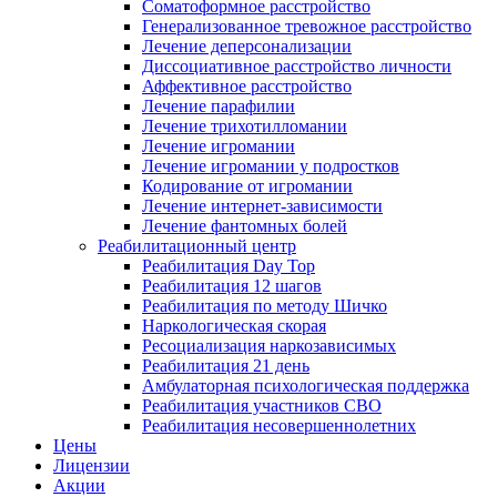
Соматоформное расстройство
Генерализованное тревожное расстройство
Лечение деперсонализации
Диссоциативное расстройство личности
Аффективное расстройство
Лечение парафилии
Лечение трихотилломании
Лечение игромании
Лечение игромании у подростков
Кодирование от игромании
Лечение интернет-зависимости
Лечение фантомных болей
Реабилитационный центр
Реабилитация Day Top
Реабилитация 12 шагов
Реабилитация по методу Шичко
Наркологическая скорая
Ресоциализация наркозависимых
Реабилитация 21 день
Амбулаторная психологическая поддержка
Реабилитация участников СВО
Реабилитация несовершеннолетних
Цены
Лицензии
Акции