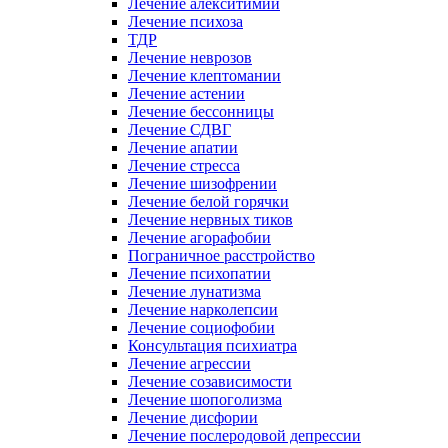
Лечение алекситимии
Лечение психоза
ТДР
Лечение неврозов
Лечение клептомании
Лечение астении
Лечение бессонницы
Лечение СДВГ
Лечение апатии
Лечение стресса
Лечение шизофрении
Лечение белой горячки
Лечение нервных тиков
Лечение агорафобии
Пограничное расстройство
Лечение психопатии
Лечение лунатизма
Лечение нарколепсии
Лечение социофобии
Консультация психиатра
Лечение агрессии
Лечение созависимости
Лечение шопоголизма
Лечение дисфории
Лечение послеродовой депрессии