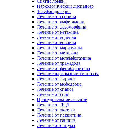
Снятие ломки
Наркологический диспансер
Телефон доверия
Лечение от героина
Лечение от амфетамина
Лечение от дезоморфина
Лечение от кетамина
Лечение от кодеина
Лечение от кокаина
Лечение от марихуаны
Лечение от метадона
Лечение от метамфетамина
Лечение от трамадола
Лечение от фенобарбитала
Лечение наркомании гипнозом
Лечение от лирики
Лечение от мефедрона
Лечение от спайса
Лечение от соли
Принудительное лечение
Лечение от ЛСД
Лечение от экстази
Лечение от первитина
Лечение от гашиша
Лечение от опиума