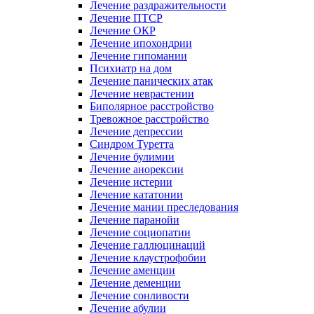
Лечение раздражительности
Лечение ПТСР
Лечение ОКР
Лечение ипохондрии
Лечение гипомании
Психиатр на дом
Лечение панических атак
Лечение неврастении
Биполярное расстройство
Тревожное расстройство
Лечение депрессии
Синдром Туретта
Лечение булимии
Лечение анорексии
Лечение истерии
Лечение кататонии
Лечение мании преследования
Лечение паранойи
Лечение социопатии
Лечение галлюцинаций
Лечение клаустрофобии
Лечение аменции
Лечение деменции
Лечение сонливости
Лечение абулии