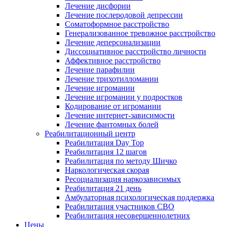
Лечение дисфории
Лечение послеродовой депрессии
Соматоформное расстройство
Генерализованное тревожное расстройство
Лечение деперсонализации
Диссоциативное расстройство личности
Аффективное расстройство
Лечение парафилии
Лечение трихотилломании
Лечение игромании
Лечение игромании у подростков
Кодирование от игромании
Лечение интернет-зависимости
Лечение фантомных болей
Реабилитационный центр
Реабилитация Day Top
Реабилитация 12 шагов
Реабилитация по методу Шичко
Наркологическая скорая
Ресоциализация наркозависимых
Реабилитация 21 день
Амбулаторная психологическая поддержка
Реабилитация участников СВО
Реабилитация несовершеннолетних
Цены