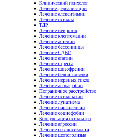
Клинический психолог
Лечение дереализации
Лечение алекситимии
Лечение психоза
ТДР
Лечение неврозов
Лечение клептомании
Лечение астении
Лечение бессонницы
Лечение СДВГ
Лечение апатии
Лечение стресса
Лечение шизофрении
Лечение белой горячки
Лечение нервных тиков
Лечение агорафобии
Пограничное расстройство
Лечение психопатии
Лечение лунатизма
Лечение нарколепсии
Лечение социофобии
Консультация психиатра
Лечение агрессии
Лечение созависимости
Лечение шопоголизма