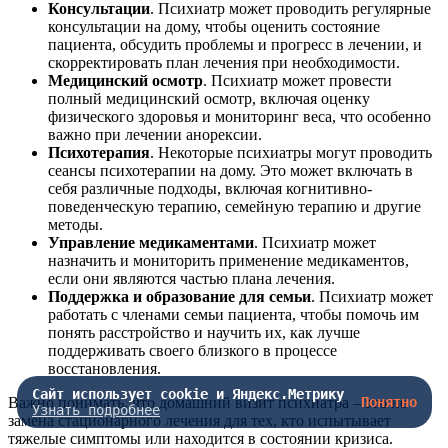
Консультации
. Психиатр может проводить регулярные
консультации на дому, чтобы оценить состояние
пациента, обсудить проблемы и прогресс в лечении, и
скорректировать план лечения при необходимости.
Медицинский осмотр
. Психиатр может провести
полный медицинский осмотр, включая оценку
физического здоровья и мониторинг веса, что особенно
важно при лечении анорексии.
Психотерапия
. Некоторые психиатры могут проводить
сеансы психотерапии на дому. Это может включать в
себя различные подходы, включая когнитивно-
поведенческую терапию, семейную терапию и другие
методы.
Управление медикаментами
. Психиатр может
назначить и мониторить применение медикаментов,
если они являются частью плана лечения.
Поддержка и образование для семьи
. Психиатр может
работать с членами семьи пациента, чтобы помочь им
понять расстройство и научить их, как лучше
поддерживать своего близкого в процессе
восстановления.
Сайт использует cookie и Яндекс.Метрику
Важно понимать, что домашний визит психиатра – это не
Понятно
Узнать подробнее
замена стационарного лечения для тех, кто испытывает
тяжелые симптомы или находится в состоянии кризиса.