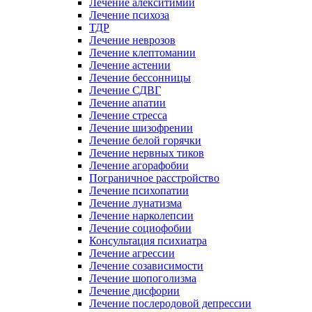
Лечение алекситимии
Лечение психоза
ТДР
Лечение неврозов
Лечение клептомании
Лечение астении
Лечение бессонницы
Лечение СДВГ
Лечение апатии
Лечение стресса
Лечение шизофрении
Лечение белой горячки
Лечение нервных тиков
Лечение агорафобии
Пограничное расстройство
Лечение психопатии
Лечение лунатизма
Лечение нарколепсии
Лечение социофобии
Консультация психиатра
Лечение агрессии
Лечение созависимости
Лечение шопоголизма
Лечение дисфории
Лечение послеродовой депрессии