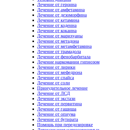
Лечение от героина
Лечение от амфетамина
Лечение от дезоморфина
Лечение от кетамина
Лечение от кодеина
Лечение от кокаина
Лечение от марихуаны
Лечение от метадона
Лечение от метамфетамина
Лечение от трамадола
Лечение от фенобарбитала
Лечение наркомании гипнозом
Лечение от лирики
Лечение от мефедрона
Лечение от спайса
Лечение от соли
Принудительное лечение
Лечение от ЛСД
Лечение от экстази
Лечение от первитина
Лечение от гашиша
Лечение от опиума
Лечение от бутирата
Помощь при передозировке
Детоксикация наркозависимых