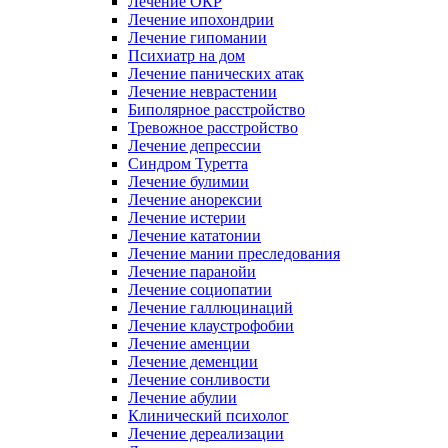
Лечение ОКР
Лечение ипохондрии
Лечение гипомании
Психиатр на дом
Лечение панических атак
Лечение неврастении
Биполярное расстройство
Тревожное расстройство
Лечение депрессии
Синдром Туретта
Лечение булимии
Лечение анорексии
Лечение истерии
Лечение кататонии
Лечение мании преследования
Лечение паранойи
Лечение социопатии
Лечение галлюцинаций
Лечение клаустрофобии
Лечение аменции
Лечение деменции
Лечение сонливости
Лечение абулии
Клинический психолог
Лечение дереализации