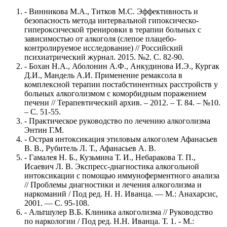
- Винникова М.А., Титков М.С. Эффективность и
безопасность метода интервальной гипоксическо-
гипероксической тренировки в терапии больных с
зависимостью от алкоголя (слепое плацебо-
контролируемое исследование) // Российский
психиатрический журнал. 2015. №2. С. 82-90.
- Бохан Н.А., Аболонин А.Ф., Анкудинова И.Э., Кургак
Д.И., Мандель А.И. Применение ремаксола в
комплексной терапии постабстинентных расстройств у
больных алкоголизмом с коморбидным поражением
печени // Терапевтический архив. – 2012. – Т. 84. – №10.
– С. 51-55.
- Практическое руководство по лечению алкоголизма
Энтин Г.М.
- Острая интоксикация этиловым алкоголем Афанасьев
В. В., Рубитель Л. Т., Афанасьев А. В.
- Гамалея Н. Б., Кузьмина Т. И., Небаракова Т. П.,
Исаевич Л. В. Экспресс-диагностика алкогольной
интоксикации с помощью иммуноферментного анализа
// Проблемы диагностики и лечения алкоголизма и
наркоманий / Под ред. Н. Н. Иванца. — М.: Анахарсис,
2001. — С. 95-108.
- Альтшулер В.Б. Клиника алкоголизма // Руководство
по наркологии / Под ред. Н.Н. Иванца. Т. 1. - М.: