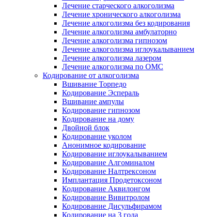
Лечение старческого алкоголизма
Лечение хронического алкоголизма
Лечение алкоголизма без кодирования
Лечение алкоголизма амбулаторно
Лечение алкоголизма гипнозом
Лечение алкоголизма иглоукалыванием
Лечение алкоголизма лазером
Лечение алкоголизма по ОМС
Кодирование от алкоголизма
Вшивание Торпедо
Кодирование Эспераль
Вшивание ампулы
Кодирование гипнозом
Кодирование на дому
Двойной блок
Кодирование уколом
Анонимное кодирование
Кодирование иглоукалыванием
Кодирование Алгоминалом
Кодирование Налтрексоном
Имплантация Продетоксоном
Кодирование Аквилонгом
Кодирование Вивитролом
Кодирование Дисульфирамом
Кодирование на 3 года