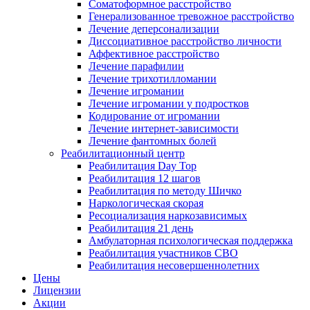
Соматоформное расстройство
Генерализованное тревожное расстройство
Лечение деперсонализации
Диссоциативное расстройство личности
Аффективное расстройство
Лечение парафилии
Лечение трихотилломании
Лечение игромании
Лечение игромании у подростков
Кодирование от игромании
Лечение интернет-зависимости
Лечение фантомных болей
Реабилитационный центр
Реабилитация Day Top
Реабилитация 12 шагов
Реабилитация по методу Шичко
Наркологическая скорая
Ресоциализация наркозависимых
Реабилитация 21 день
Амбулаторная психологическая поддержка
Реабилитация участников СВО
Реабилитация несовершеннолетних
Цены
Лицензии
Акции