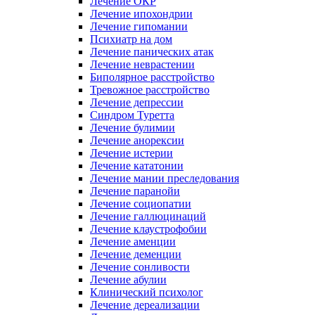
Лечение ОКР
Лечение ипохондрии
Лечение гипомании
Психиатр на дом
Лечение панических атак
Лечение неврастении
Биполярное расстройство
Тревожное расстройство
Лечение депрессии
Синдром Туретта
Лечение булимии
Лечение анорексии
Лечение истерии
Лечение кататонии
Лечение мании преследования
Лечение паранойи
Лечение социопатии
Лечение галлюцинаций
Лечение клаустрофобии
Лечение аменции
Лечение деменции
Лечение сонливости
Лечение абулии
Клинический психолог
Лечение дереализации