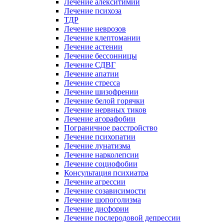
Лечение алекситимии
Лечение психоза
ТДР
Лечение неврозов
Лечение клептомании
Лечение астении
Лечение бессонницы
Лечение СДВГ
Лечение апатии
Лечение стресса
Лечение шизофрении
Лечение белой горячки
Лечение нервных тиков
Лечение агорафобии
Пограничное расстройство
Лечение психопатии
Лечение лунатизма
Лечение нарколепсии
Лечение социофобии
Консультация психиатра
Лечение агрессии
Лечение созависимости
Лечение шопоголизма
Лечение дисфории
Лечение послеродовой депрессии